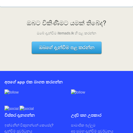
ඔබට විකිණීමට යමක් තිබේද?
ඔබේ දැන්වීම itemads.lk හි පළ කරන්න
ඔබගේ දැන්වීම පළ කරන්න
අපගේ app එක බාගත කරගන්න
විස්තර දැනගන්න
උදව් සහ උපකාර
ඉක්මනින් විකුනන්නේ කෙසේද?
සාමාජික ඉල්ලුම
දැන්වීම් ප්‍රවර්ධනය
අප සමඟ දැන්වීම් ප්‍රවර්ධනය