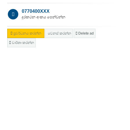
0770400XXX
දුරකථන අංකය පෙන්වන්න
ප්‍රවර්ධනය කරන්න
වෙනස් කරන්න
Delete ad
වාර්තා කරන්න