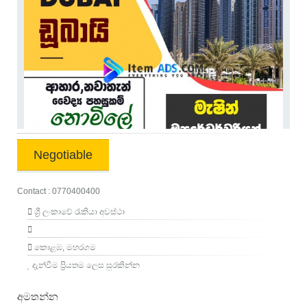
Negotiable
Contact : 0770400400
ශ්‍රී ලංකාවේ රැකියා අවස්ථා
කොළඹ, මහරගම
දැන්වීම ප්‍රියතම ලෙස සුරකින්න
අමතන්න