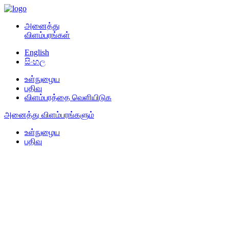
அனைத்து
விளம்பரங்கள்
English
සිංහල
உள்நுழைய
பதிவு
விளம்பரத்தை வெளியிடுக
அனைத்து விளம்பரங்களும்
உள்நுழைய
பதிவு