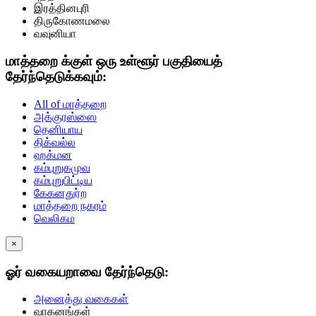
இரத்தினபுரி
திருகோணமலை
வவுனியா
மாத்தறை க்குள் ஒரு உள்ளூர் பகுதியைத்
தேர்ந்தெடுக்கவும்:
All of மாத்தறை
அக்குரஸ்ஸை
தெனியாய
திக்வல்ல
ஹக்மன
கம்புறுகமுவ
கம்புறுபிட்டிய
கேகனதுர்ற
மாத்தறை நகரம்
வெலிகம
×
ஓர் வகையறாவை தேர்ந்தெடு:
அனைத்து வகைகள்
வாகனங்கள்