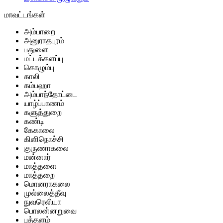
மாவட்டங்கள்
அம்பாறை
அனுராதபுரம்
பதுளை
மட்டக்களப்பு
கொழும்பு
காலி
கம்பஹா
அம்பாந்தோட்டை
யாழ்ப்பாணம்
களுத்துறை
கண்டி
கேகாலை
கிளிநொச்சி
குருணாகலை
மன்னார்
மாத்தளை
மாத்தறை
மொனராகலை
முல்லைத்தீவு
நுவரெலியா
பொலன்னறுவை
புத்தளம்