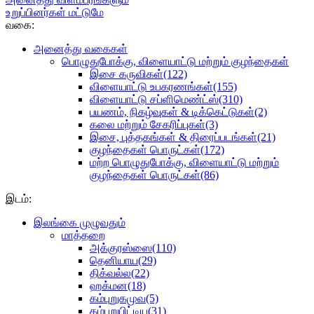
உறுப்பினர்கள் மட்டுமே
வகை:
அனைத்து வகைகள்
பொழுதுபோக்கு, விளையாட்டு மற்றும் குழந்தைகள்
இசை கருவிகள்
(122)
விளையாட்டு உபகரணங்கள்
(155)
விளையாட்டு சப்ளிமெண்ட்ஸ்
(310)
பயணம், நிகழ்வுகள் & டிக்கெட்டுகள்
(2)
கலை மற்றும் சேகரிப்புகள்
(3)
இசை, புத்தகங்கள் & திரைப்படங்கள்
(21)
குழந்தைகள் பொருட்கள்
(172)
மற்ற பொழுதுபோக்கு, விளையாட்டு மற்றும்
குழந்தைகள் பொருட்கள்
(86)
இடம்:
இலங்கை முழுவதும்
மாத்தறை
அக்குரஸ்ஸை
(110)
தெனியாய
(29)
திக்வல்ல
(22)
ஹக்மன
(18)
கம்புறுகமுவ
(5)
கம்புறுபிட்டிய
(31)