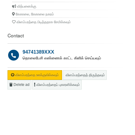
விற்பனைக்கு
கேகாலை, கேகாலை நகரம்
விளம்பரத்தை பிடித்ததாக சேமிக்கவும்
Contact
94741389XXX
தொலைபேசி எண்ணைக் காட்ட கிளிக் செய்யவும்
விளம்பரத்தை ஊக்குவிக்கவும்
விளம்பரத்தைத் திருத்தவும்
Delete ad
விளம்பரத்தைப் புகாரளிக்கவும்