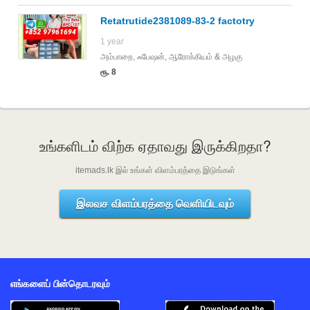
Retatrutide2381089-83-2 factotry
1 year
அம்பாறை
,
ஃபேஷன், ஆரோக்கியம் & அழகு
ரூ. 8
உங்களிடம் விற்க ஏதாவது இருக்கிறதா?
itemads.lk இல் உங்கள் விளம்பரத்தை இடுங்கள்
இலவச விளம்பரத்தை வெளியிடவும்
எங்களைப் பின்தொடரவும்