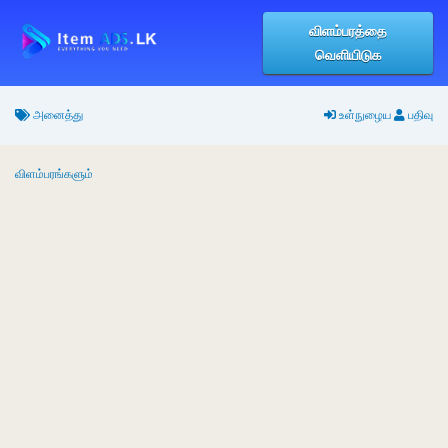
விளம்பரத்தை
வெளியிடுக
அனைத்து
உள்நுழைய
பதிவு
விளம்பரங்களும்